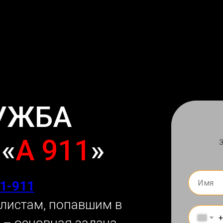
УЖБА
«
А 911
»
1-911
листам, попавшим в
+