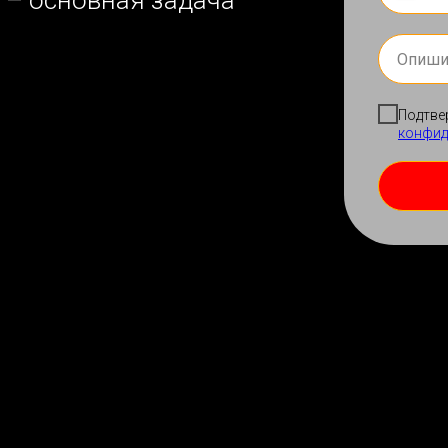
 – основная задача
Подтве
конфид